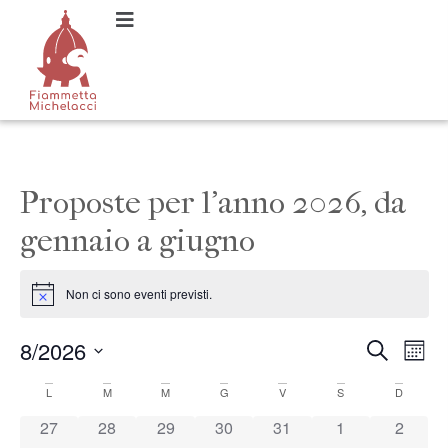
Proposte per l’anno 2026, da
gennaio a giugno
Non ci sono eventi previsti.
Notice
8/2026
Event
Ev
Cerca
Mese
Seleziona
Vi
Ricer
la
Calendario
L
M
M
G
V
S
D
data.
Na
e
0 eventi
0 eventi
0 eventi
0 eventi
0 eventi
0 eventi
0 event
27
28
29
30
31
1
2
di