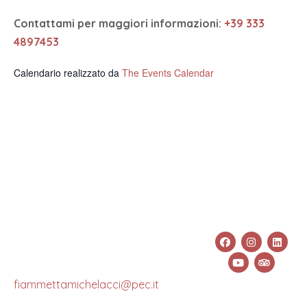
Contattami per maggiori informazioni:
+39 333
4897453
Calendario realizzato da
The Events Calendar
Fiammetta
Info
Links &
info@fiammettamichelacci.com
Michelacci
Social
+39 333
CF:
489 7453
MCHFMT78S69C665X
Pec:
fiammettamichelacci@pec.it