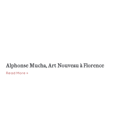
Alphonse Mucha, Art Nouveau à Florence
Read More »
Fiammetta
Info
Links &
info@fiammettamichelacci.com