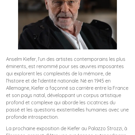
Anselm Kiefer, l’un des artistes contemporains les plus
éminents, est renommé pour ses œuvres imposantes
qui explorent les complexités de la mémoire, de
l’histoire et de l’identité nationale. Né en 1945 en
Allemagne, Kiefer a façonné sa carrière entre la France
et son pays natal, développant un corpus artistique
profond et complexe qui aborde les cicatrices du
passé et les questions existentielles humaines avec une
profonde introspection.
La prochaine exposition de Kiefer au Palazzo Strozzi, à